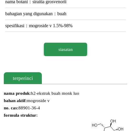
nama botani：siraitia grosvenorii
bahagian yang digunakan：buah
spesifikasi：mogroside v 1.5%-98%
siasatan
terperinci
nama produk:
h2-ekstrak buah monk luo
bahan aktif:
mogroside v
no. cas:
88901-36-4
formula struktur: