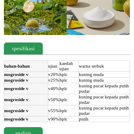
spesifikasi
kaedah
bahan-bahan
ujian
warna serbuk
ujian
mogroside v
v20%
hplc
kuning muda
mogroside v
v25%
hplc
kuning muda
kuning pucat kepada putih
mogroside v
v40%
hplc
pudar
kuning pucat kepada putih
mogroside v
v50%
hplc
pudar
kuning pucat kepada putih
mogroside v
v55%
hplc
pudar
mogroside v
v90%
hplc
putih
analisis