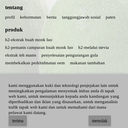
tentang
profil
kehormatan
berita
tanggungjawab sosial
paten
produk
h2-ekstrak buah monk luo
h2-pemanis campuran buah monk luo
h2-melalui stevia
ekstrak teh manis
penyelesaian pengurangan gula
membekalkan perkhidmatan oem
makanan tambahan
kami menggunakan kuki dan teknologi penjejakan lain untuk
meningkatkan pengalaman menyemak imbas anda di tapak
web kami, untuk menunjukkan kepada anda kandungan yang
diperibadikan dan iklan yang disasarkan, untuk menganalisis
trafik tapak web kami dan untuk memahami dari mana
pelawat kami datang.
hak cipta terpelihara：hunan huacheng biotech, inc.
adallen nutrition, inc.
-
terima
menolak
peta laman
|
dasar privasi
|
terma dan syarat
|
blog