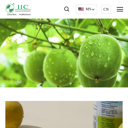
MS
CN