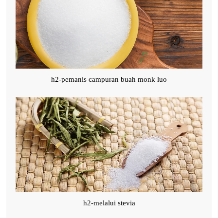
h2-pemanis campuran buah monk luo
h2-melalui stevia