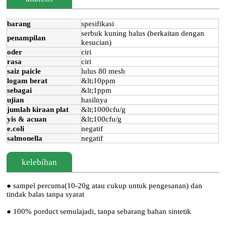
barang
spesifikasi
serbuk kuning halus (berkaitan dengan
penampilan
kesucian)
oder
ciri
rasa
ciri
saiz paicle
lulus 80 mesh
logam berat
&lt;10ppm
sebagai
&lt;1ppm
ujian
hasilnya
jumlah kiraan plat
&lt;1000cfu/g
yis & acuan
&lt;100cfu/g
e.coli
negatif
salmonella
negatif
kelebihan
● sampel percuma(10-20g atau cukup untuk pengesanan) dan
tindak balas tanpa syarat
● 100% porduct semulajadi, tanpa sebarang bahan sintetik