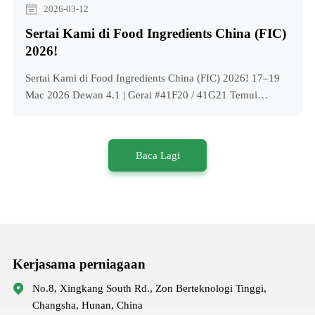
2026-03-12
Sertai Kami di Food Ingredients China (FIC)
2026!
Sertai Kami di Food Ingredients China (FIC) 2026! 17–19
Mac 2026 Dewan 4.1 | Gerai #41F20 / 41G21 Temui
bagaimana penyelesaian pemanis buah sami kami yang
inovatif boleh membantu anda mencipta kesihatanSertai
Kami di Food Ingredients China (FIC) 2026! 17–19 Mac
Baca Lagi
2026 Dewan 4.1 | Gerai #41F20 / 41G21 Temui cara
penyelesaian pemanis buah sami kami yang inovatif boleh
membantu anda mencipta kesihatan
Kerjasama perniagaan
No.8, Xingkang South Rd., Zon Berteknologi Tinggi,
Changsha, Hunan, China