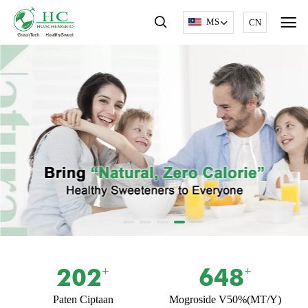
MS
CN
203
650
+
+
Paten Ciptaan
Mogroside V50%(MT/Y)