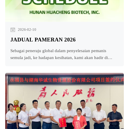
2026-02-10
JADUAL PAMERAN 2026
Sebagai peneraju global dalam penyelesaian pemanis
semula jadi, ke hadapan kesihatan, kami akan hadir di
acara industri utama di seluruh dunia untuk berhubung,
bekerjasama dan memberi inspirasi kepada inovasi. Terokai
bagaimana buah sami kami aSebagai peneraju global dalam
penyelesaian pemanis semula jadi ke hadapan, kami akan
hadir di acara industri utama di seluruh dunia untuk
berhubung, bekerjasama dan memberi inspirasi kepada
inovasi. Terokai bagaimana buah sami kita a