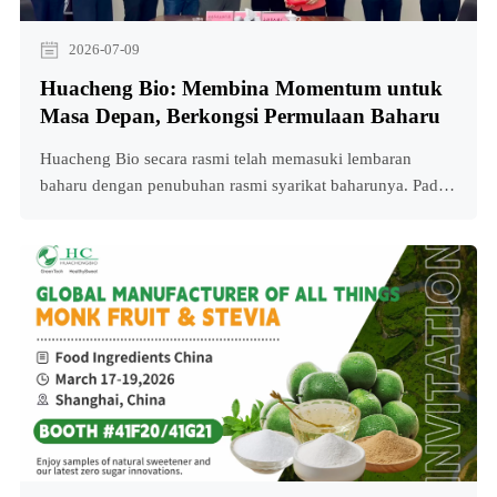
2026-07-09
Huacheng Bio: Membina Momentum untuk
Masa Depan, Berkongsi Permulaan Baharu
Huacheng Bio secara rasmi telah memasuki lembaran
baharu dengan penubuhan rasmi syarikat baharunya. Pada
25 Jun, majlis menandatangani Projek Pemprosesan Dalam
Buah Monk antara Hunan Huacheng BHuacheng Bio
secara rasmi memasuki lembaran baharu dengan
penubuhan rasmi syarikat baharunya. Pada 25 Jun, majlis
menandatangani Projek Pemprosesan Dalam Buah Monk
antara Hunan Huacheng B