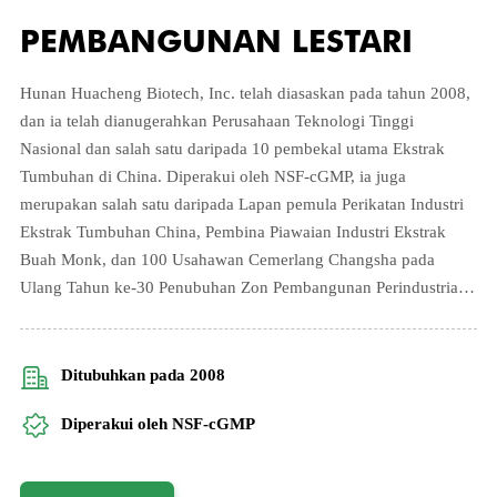
PEMBANGUNAN LESTARI
01
Hunan Huacheng Biotech, Inc. telah diasaskan pada tahun 2008,
dan ia telah dianugerahkan Perusahaan Teknologi Tinggi
Makanan Tambahan
Nasional dan salah satu daripada 10 pembekal utama Ekstrak
Tumbuhan di China. Diperakui oleh NSF-cGMP, ia juga
merupakan salah satu daripada Lapan pemula Perikatan Industri
Asli, sifar kalori. Mengekalkan khasiat Buah
Ekstrak Tumbuhan China, Pembina Piawaian Industri Ekstrak
Monk
Buah Monk, dan 100 Usahawan Cemerlang Changsha pada
Ulang Tahun ke-30 Penubuhan Zon Pembangunan Perindustrian
Produk Disyorkan
Teknologi Tinggi Negara.
H2-Ekstrak Buah Monk Luo
Ditubuhkan pada 2008
Diperakui oleh NSF-cGMP